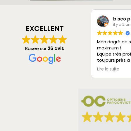
bisco p
il y a 2 an
EXCELLENT
Mon degré de s
maximum !
Basée sur
26 avis
Équipe très pro
toujours près à
vous rendre ser
Lire la suite
Je recommande