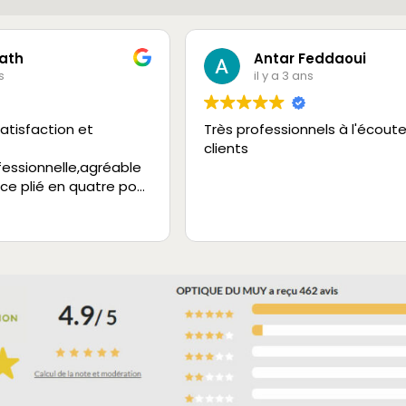
ath
Antar Feddaoui
s
il y a 3 ans
atisfaction et
Très professionnels à l'écout
clients
fessionnelle,agréable
 ce plié en quatre pour
vice.
 à 200%.