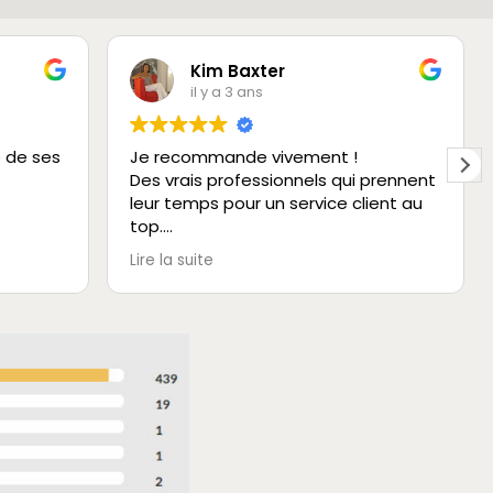
Kim Baxter
il y a 3 ans
e de ses
Je recommande vivement !
Des vrais professionnels qui prennent
leur temps pour un service client au
top.
Très rassurant et aucun détail n’est
Lire la suite
négligé.
Un bon choix de lunettes dans deux
boutiques différentes.
Merci à toute l’équipe.