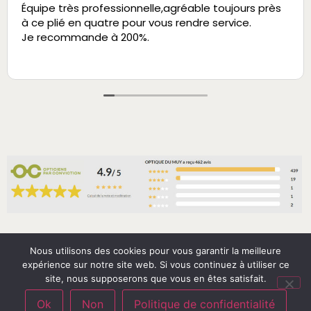
Équipe très professionnelle,agréable toujours près
à ce plié en quatre pour vous rendre service.
Je recommande à 200%.
Nous utilisons des cookies pour vous garantir la meilleure
expérience sur notre site web. Si vous continuez à utiliser ce
© Copyright 2026 – Optique du Muy – by
D&C
site, nous supposerons que vous en êtes satisfait.
Ok
Non
Politique de confidentialité
Mentions légales