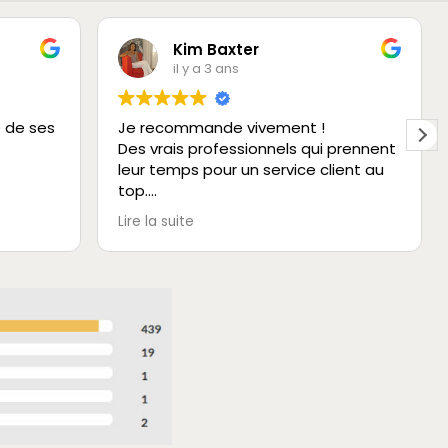
Kim Baxter
il y a 3 ans
e de ses
Je recommande vivement !
Des vrais professionnels qui prennent
leur temps pour un service client au
top.
Très rassurant et aucun détail n’est
Lire la suite
négligé.
Un bon choix de lunettes dans deux
boutiques différentes.
Merci à toute l’équipe.