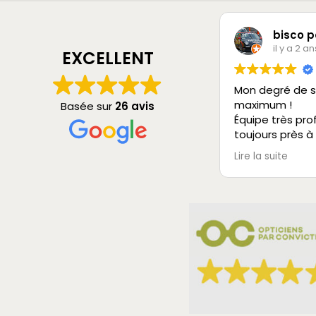
bisco p
il y a 2 an
EXCELLENT
Mon degré de s
maximum !
Basée sur
26 avis
Équipe très pro
toujours près à
vous rendre ser
Lire la suite
Je recommande