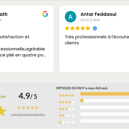
ath
Antar Feddaoui
s
il y a 3 ans
atisfaction et
Très professionnels à l'écout
clients
fessionnelle,agréable
 ce plié en quatre pour
vice.
 à 200%.