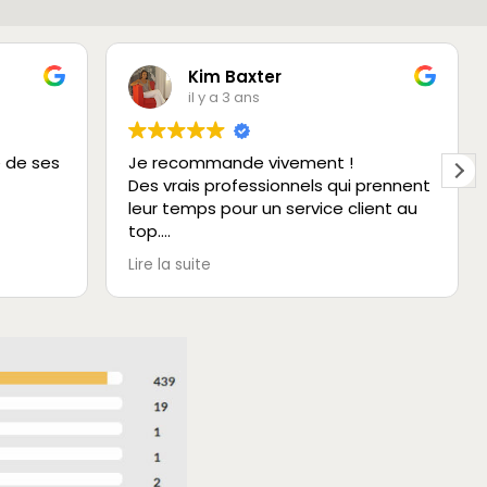
Kim Baxter
il y a 3 ans
e de ses
Je recommande vivement !
Des vrais professionnels qui prennent
leur temps pour un service client au
top.
Très rassurant et aucun détail n’est
Lire la suite
négligé.
Un bon choix de lunettes dans deux
boutiques différentes.
Merci à toute l’équipe.