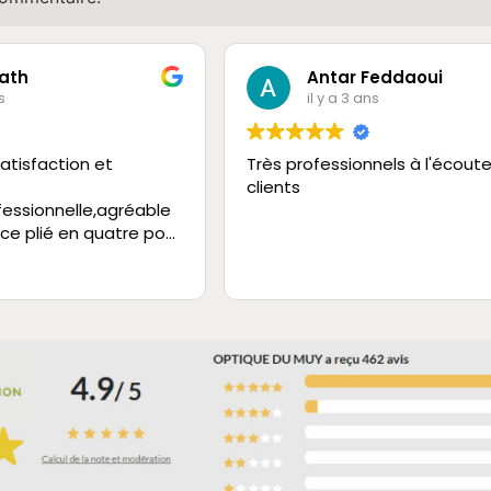
ath
Antar Feddaoui
s
il y a 3 ans
atisfaction et
Très professionnels à l'écout
clients
fessionnelle,agréable
 ce plié en quatre pour
vice.
 à 200%.