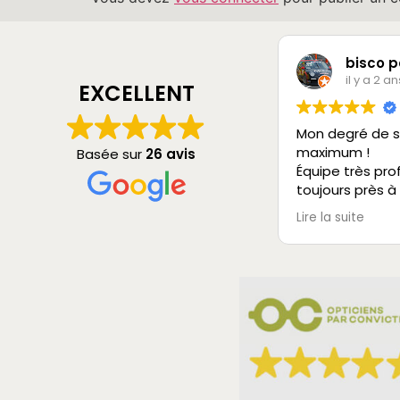
bisco p
il y a 2 an
EXCELLENT
Mon degré de s
maximum !
Basée sur
26 avis
Équipe très pro
toujours près à
vous rendre ser
Lire la suite
Je recommande