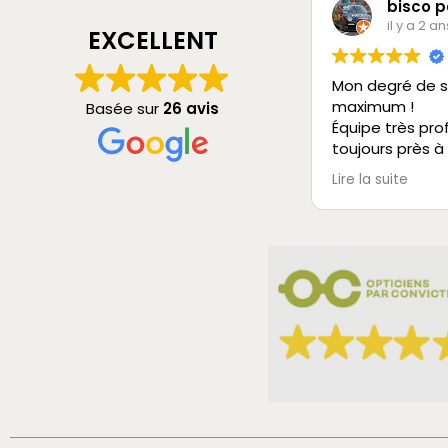
bisco p
il y a 2 an
EXCELLENT
Mon degré de s
maximum !
Basée sur
26 avis
Équipe très pro
toujours près à
vous rendre ser
Lire la suite
Je recommande