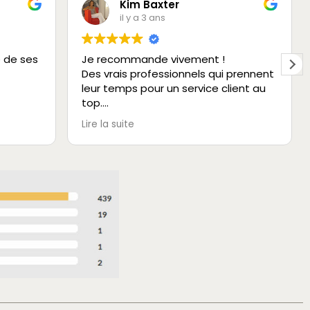
Kim Baxter
il y a 3 ans
e de ses
Je recommande vivement !
Des vrais professionnels qui prennent
leur temps pour un service client au
top.
Très rassurant et aucun détail n’est
Lire la suite
négligé.
Un bon choix de lunettes dans deux
boutiques différentes.
Merci à toute l’équipe.